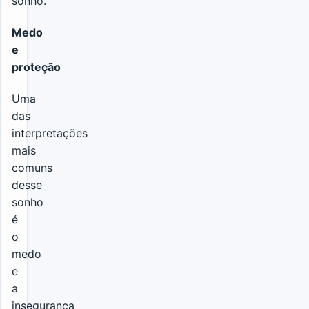
sonho.
Medo
e
proteção
Uma
das
interpretações
mais
comuns
desse
sonho
é
o
medo
e
a
insegurança