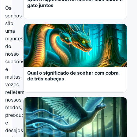
gato juntos
Os
sonhos
são
uma
manifestação
do
nosso
LER MAIS
subconsciente
e
Qual o significado de sonhar com cobra
muitas
de três cabeças
vezes
refletem
nossos
medos,
preocupações
e
LER MAIS
desejos