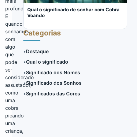
mais
profundos.
Qual o significado de sonhar com Cobra
Voando
E
quando
sonhamos
Categorias
com
algo
•
Destaque
que
•
Qual o significado
pode
LER MAIS
ser
•
Significado dos Nomes
considerado
•
Significado dos Sonhos
assustador,
como
•
Significados das Cores
uma
cobra
picando
uma
criança,