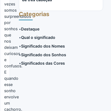
vezes
somos
Categorias
surpreendidos
por
sonhos
•
Destaque
que
•
Qual o significado
LER MAIS
nos
•
Significado dos Nomes
deixam
curiosos
•
Significado dos Sonhos
e
•
Significados das Cores
confusos.
E
quando
esse
sonho
envolve
um
cachorro,