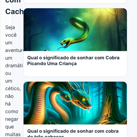
Cachorro?
Seja
você
LER MAIS
um
aventureiro,
Qual o significado de sonhar com Cobra
um
Picando Uma Criança
dramático
ou
um
cético,
não
há
como
LER MAIS
negar
que
Qual o significado de sonhar com cobra
muitas
de três cabeças