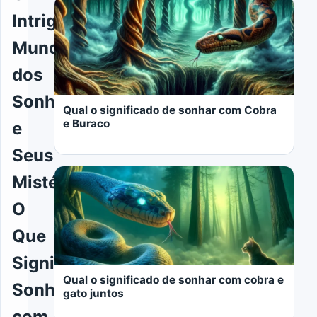
Intrigante
Mundo
dos
Sonhos
Qual o significado de sonhar com Cobra
e Buraco
e
Seus
Mistérios:
O
Que
LER MAIS
Significa
Qual o significado de sonhar com cobra e
Sonhar
gato juntos
com