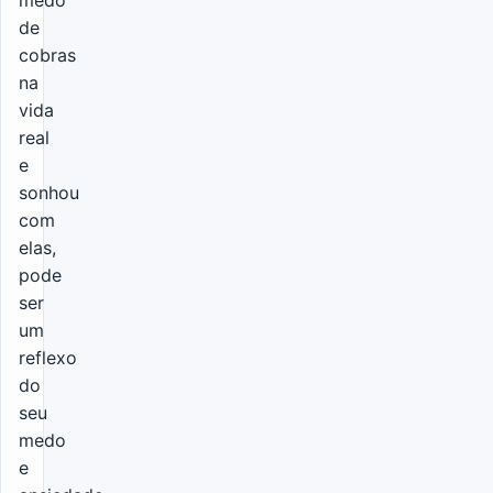
medo
de
cobras
na
vida
real
e
sonhou
com
elas,
pode
ser
um
reflexo
do
seu
medo
e