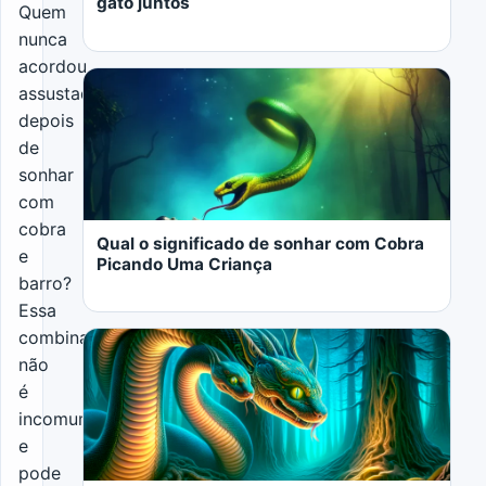
gato juntos
Quem
nunca
acordou
assustado
depois
de
sonhar
LER MAIS
com
cobra
Qual o significado de sonhar com Cobra
e
Picando Uma Criança
barro?
Essa
combinação
não
é
incomum
LER MAIS
e
pode