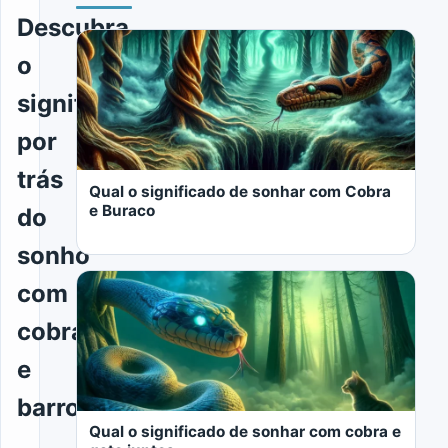
Descubra
o
significado
por
trás
Qual o significado de sonhar com Cobra
e Buraco
do
sonho
com
cobra
e
LER MAIS
barro
Qual o significado de sonhar com cobra e