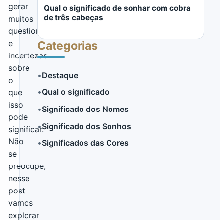
gerar
Qual o significado de sonhar com cobra
de três cabeças
muitos
questionamentos
e
Categorias
incertezas
sobre
•
Destaque
o
•
Qual o significado
que
LER MAIS
isso
•
Significado dos Nomes
pode
•
Significado dos Sonhos
significar.
Não
•
Significados das Cores
se
preocupe,
nesse
post
vamos
explorar