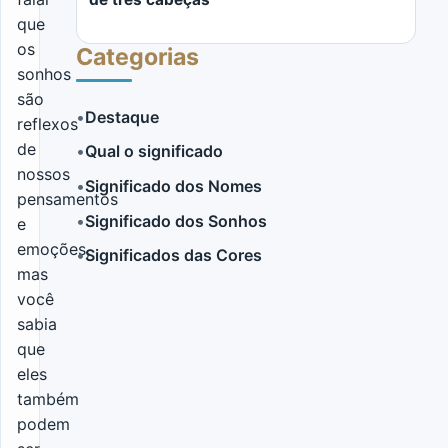
que
os
Categorias
sonhos
são
•
Destaque
reflexos
de
•
Qual o significado
LER MAIS
nossos
•
Significado dos Nomes
pensamentos
•
Significado dos Sonhos
e
emoções,
•
Significados das Cores
mas
você
sabia
que
eles
também
podem