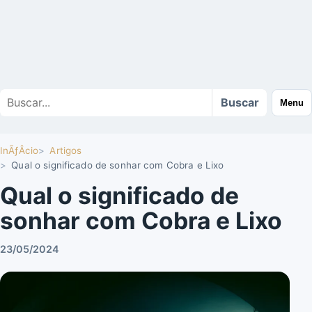
Buscar
Buscar
Menu
no
site
InÃƒÂ­cio
Artigos
Qual o significado de sonhar com Cobra e Lixo
Qual o significado de
sonhar com Cobra e Lixo
23/05/2024