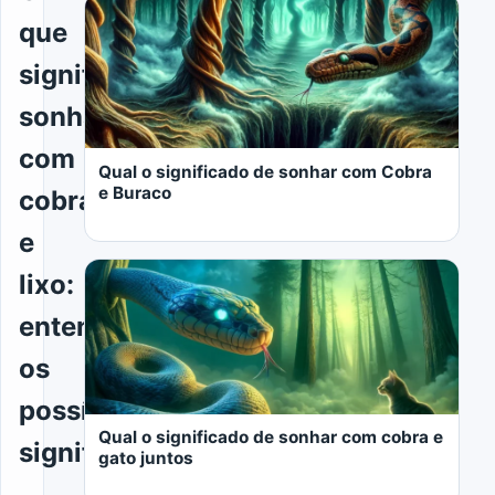
que
significa
sonhar
com
Qual o significado de sonhar com Cobra
e Buraco
cobra
e
lixo:
entenda
os
LER MAIS
possíveis
Qual o significado de sonhar com cobra e
significados
gato juntos