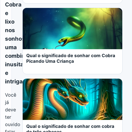
Cobra
e
lixo
nos
sonhos:
LER MAIS
uma
combinação
Qual o significado de sonhar com Cobra
Picando Uma Criança
inusitada
e
intrigante
Você
já
LER MAIS
deve
ter
ouvido
Qual o significado de sonhar com cobra
falar
de três cabeças