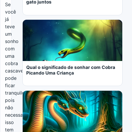
gato juntos
Se
você
já
teve
um
sonho
com
LER MAIS
uma
cobra
Qual o significado de sonhar com Cobra
cascavel,
Picando Uma Criança
pode
ficar
tranquilo(a),
pois
não
necessariamente
LER MAIS
isso
tem