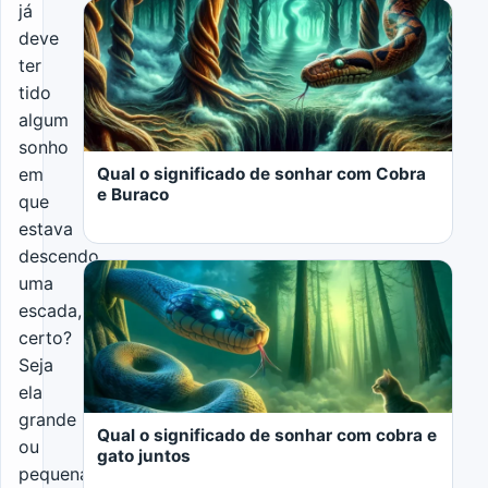
já
deve
ter
tido
algum
sonho
Qual o significado de sonhar com Cobra
em
e Buraco
que
estava
descendo
uma
escada,
certo?
Seja
LER MAIS
ela
grande
Qual o significado de sonhar com cobra e
ou
gato juntos
pequena,