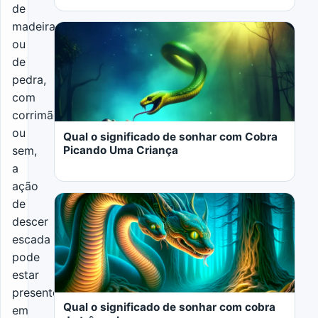
de
madeira
ou
de
pedra,
LER MAIS
com
corrimão
ou
Qual o significado de sonhar com Cobra
Picando Uma Criança
sem,
a
ação
de
descer
escada
pode
LER MAIS
estar
presente
Qual o significado de sonhar com cobra
em