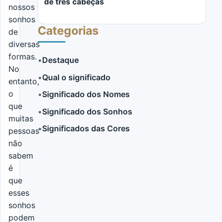
de três cabeças
nossos
sonhos
Categorias
de
diversas
formas.
•
Destaque
No
•
Qual o significado
entanto,
LER MAIS
o
•
Significado dos Nomes
que
•
Significado dos Sonhos
muitas
•
Significados das Cores
pessoas
não
sabem
é
que
esses
sonhos
podem