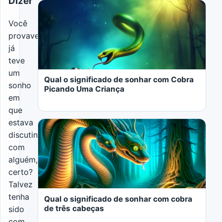
Dizer
Você
provavelmente
já
LER MAIS
teve
um
Qual o significado de sonhar com Cobra
sonho
Picando Uma Criança
em
que
estava
discutindo
com
alguém,
LER MAIS
certo?
Talvez
tenha
Qual o significado de sonhar com cobra
de três cabeças
sido
com