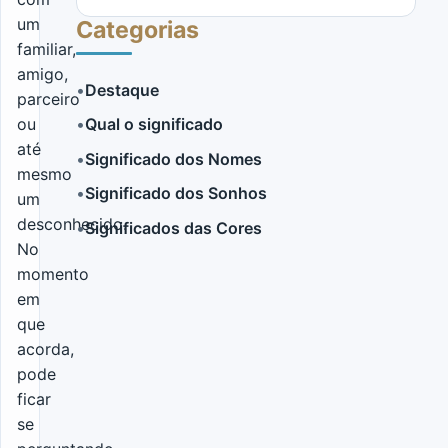
um
Categorias
familiar,
amigo,
•
Destaque
parceiro
ou
•
Qual o significado
LER MAIS
até
•
Significado dos Nomes
mesmo
•
Significado dos Sonhos
um
desconhecido.
•
Significados das Cores
No
momento
em
que
acorda,
pode
ficar
se