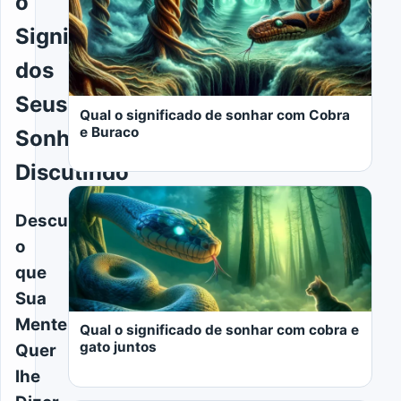
o
Significado
dos
Seus
Qual o significado de sonhar com Cobra
e Buraco
Sonhos:
Discutindo
Descubra
o
que
LER MAIS
Sua
Mente
Qual o significado de sonhar com cobra e
gato juntos
Quer
lhe