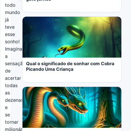
todo
mundo
já
teve
esse
sonho!
LER MAIS
Imaginar
a
sensação
Qual o significado de sonhar com Cobra
Picando Uma Criança
de
acertar
todas
as
dezenas
e
se
LER MAIS
tornar
milionário