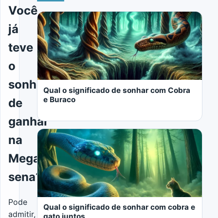
Você
já
teve
o
sonho
Qual o significado de sonhar com Cobra
e Buraco
de
ganhar
na
Mega-
sena?
LER MAIS
Pode
Qual o significado de sonhar com cobra e
admitir,
gato juntos