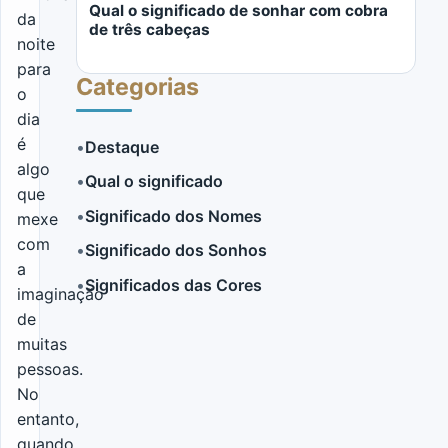
Qual o significado de sonhar com cobra
da
de três cabeças
noite
para
Categorias
o
dia
é
•
Destaque
algo
•
Qual o significado
LER MAIS
que
•
Significado dos Nomes
mexe
com
•
Significado dos Sonhos
a
•
Significados das Cores
imaginação
de
muitas
pessoas.
No
entanto,
quando