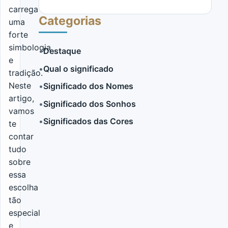
carrega
Categorias
uma
forte
simbologia
•
Destaque
e
•
Qual o significado
tradição.
LER MAIS
Neste
•
Significado dos Nomes
artigo,
•
Significado dos Sonhos
vamos
•
Significados das Cores
te
contar
tudo
sobre
essa
escolha
tão
especial
e