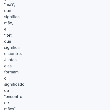
“ma’i”,
que
significa
mãe,
e
“itê”,
que
significa
encontro.
Juntas,
elas
formam
o
significado
de
“encontro
de
mães”,