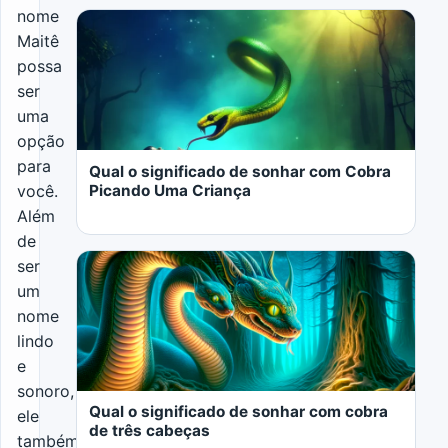
nome
Maitê
possa
ser
LER MAIS
uma
opção
para
Qual o significado de sonhar com Cobra
Picando Uma Criança
você.
Além
de
ser
um
nome
lindo
LER MAIS
e
sonoro,
Qual o significado de sonhar com cobra
ele
de três cabeças
também