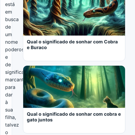
está
em
busca
de
um
Qual o significado de sonhar com Cobra
nome
e Buraco
poderoso
e
de
significado
marcante
para
dar
LER MAIS
à
sua
Qual o significado de sonhar com cobra e
filha,
gato juntos
talvez
o