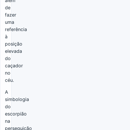
além
de
fazer
uma
referência
à
posição
elevada
do
caçador
no
céu.
A
simbologia
do
escorpião
na
perseguição