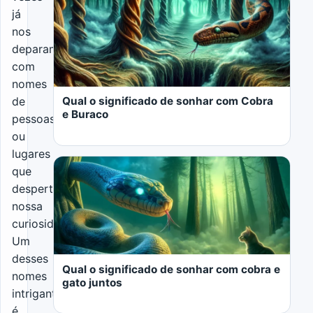
já
nos
deparamos
com
nomes
Qual o significado de sonhar com Cobra
de
e Buraco
pessoas
ou
lugares
que
despertam
nossa
curiosidade?
LER MAIS
Um
desses
Qual o significado de sonhar com cobra e
nomes
gato juntos
intrigantes
é