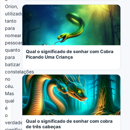
Orion,
utilizado
tanto
para
LER MAIS
nomear
pessoas
quanto
Qual o significado de sonhar com Cobra
Picando Uma Criança
para
batizar
constelações
no
céu.
Mas
qual
LER MAIS
é
o
Qual o significado de sonhar com cobra
verdadeiro
de três cabeças
significado