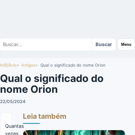
Buscar
Buscar
Menu
no
site
InÃƒÂ­cio
Artigos
Qual o significado do nome Orion
Qual o significado do
nome Orion
22/05/2024
Leia também
Quantas
vezes