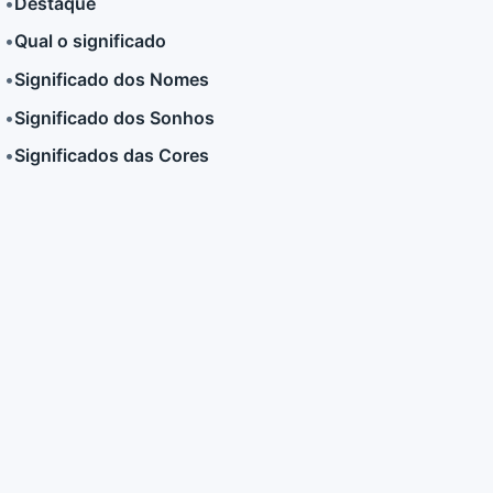
•
Destaque
•
Qual o significado
LER MAIS
LER MAIS
•
Significado dos Nomes
•
Significado dos Sonhos
•
Significados das Cores