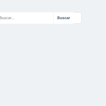
scar
Buscar
o
te