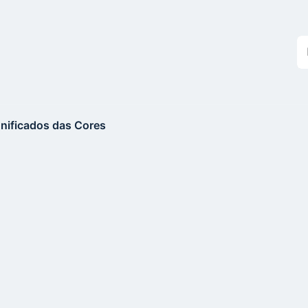
Bu
n
si
gnificados das Cores