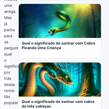
uma
amiga.
Mas
já
LER MAIS
parou
para
se
Qual o significado de sonhar com Cobra
Picando Uma Criança
perguntar
qual
o
significado
por
trás
desse
LER MAIS
nome
tão
Qual o significado de sonhar com cobra
popular?
de três cabeças