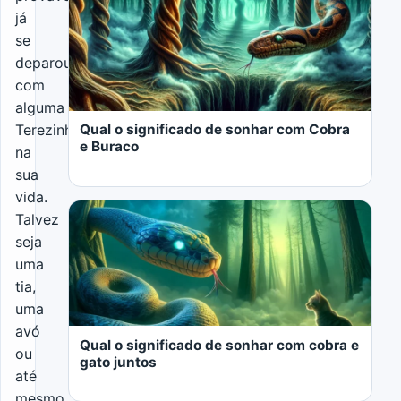
já
se
deparou
com
alguma
Qual o significado de sonhar com Cobra
Terezinha
e Buraco
na
sua
vida.
Talvez
seja
uma
tia,
LER MAIS
uma
avó
Qual o significado de sonhar com cobra e
ou
gato juntos
até
mesmo