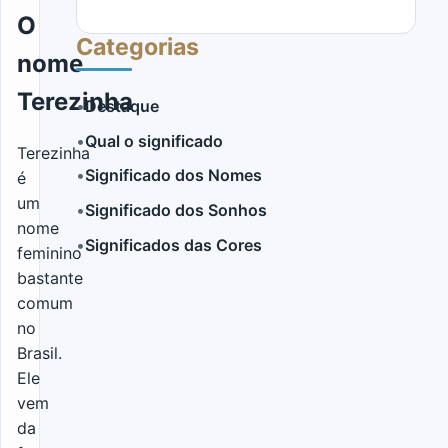
O
Categorias
nome
Terezinha
•
Destaque
•
Qual o significado
LER MAIS
Terezinha
•
Significado dos Nomes
é
um
•
Significado dos Sonhos
nome
•
Significados das Cores
feminino
bastante
comum
no
Brasil.
Ele
vem
da