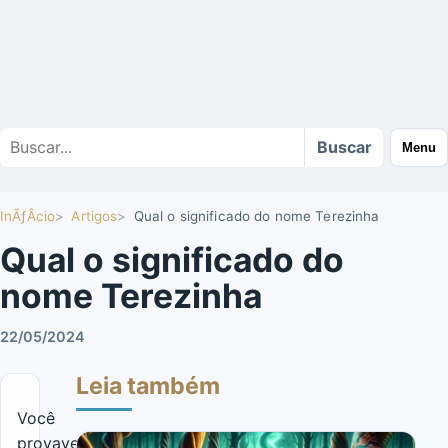
Buscar
Buscar
Menu
no
site
InÃƒÂ­cio
Artigos
Qual o significado do nome Terezinha
Qual o significado do
nome Terezinha
22/05/2024
Leia também
Você
provavelmente