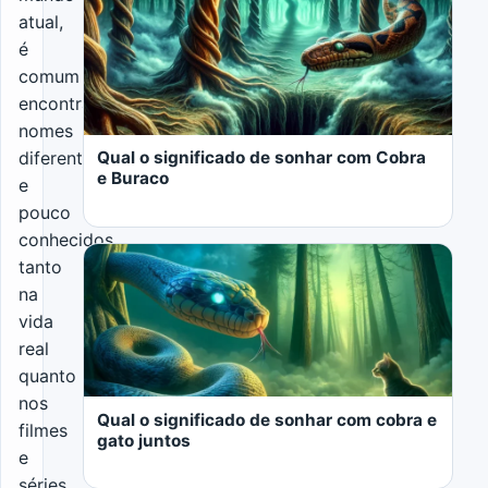
atual,
é
comum
encontrarmos
nomes
Qual o significado de sonhar com Cobra
diferentes
e Buraco
e
pouco
conhecidos,
tanto
na
vida
real
LER MAIS
quanto
nos
Qual o significado de sonhar com cobra e
filmes
gato juntos
e
séries.