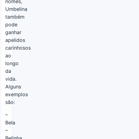
nomes,
Umbelina
também
pode
ganhar
apelidos
carinhosos
ao
longo
da
vida.
Alguns
exemplos
são:
–
Bela
–
Belinha