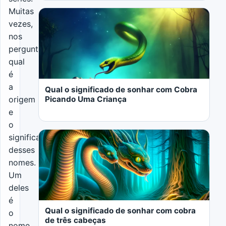
Muitas
vezes,
nos
perguntamos
LER MAIS
qual
é
a
Qual o significado de sonhar com Cobra
Picando Uma Criança
origem
e
o
significado
desses
nomes.
Um
LER MAIS
deles
é
Qual o significado de sonhar com cobra
o
de três cabeças
nome