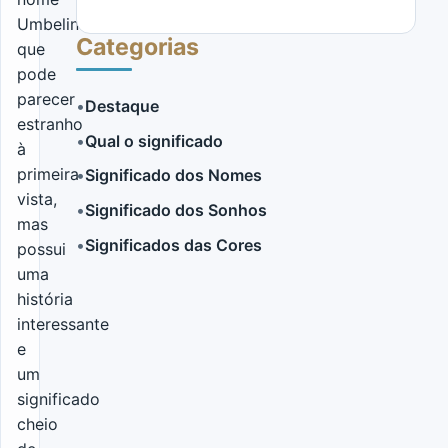
Umbelina,
Categorias
que
pode
parecer
•
Destaque
estranho
•
Qual o significado
à
LER MAIS
primeira
•
Significado dos Nomes
vista,
•
Significado dos Sonhos
mas
•
Significados das Cores
possui
uma
história
interessante
e
um
significado
cheio