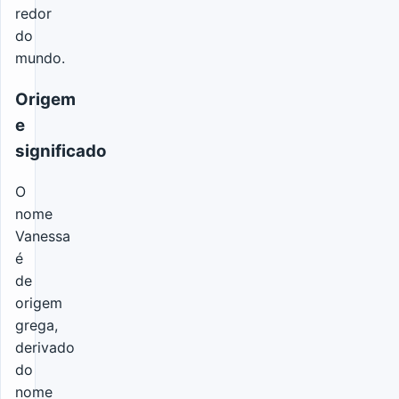
redor
do
mundo.
Origem
e
significado
O
nome
Vanessa
é
de
origem
grega,
derivado
do
nome