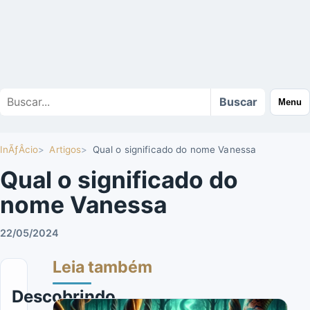
Buscar
Buscar
Menu
no
site
InÃƒÂ­cio
Artigos
Qual o significado do nome Vanessa
Qual o significado do
nome Vanessa
22/05/2024
Leia também
Descobrindo