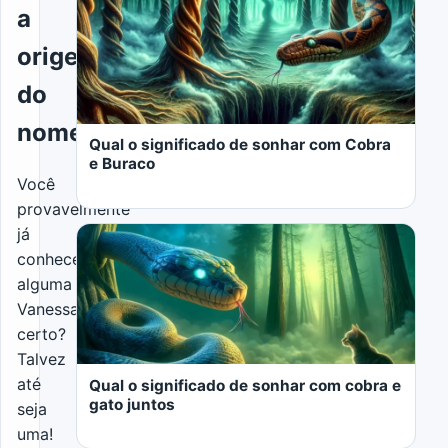
a
origem
do
nome
Qual o significado de sonhar com Cobra
e Buraco
Você
provavelmente
já
conhece
alguma
Vanessa,
LER MAIS
certo?
Talvez
até
Qual o significado de sonhar com cobra e
gato juntos
seja
uma!