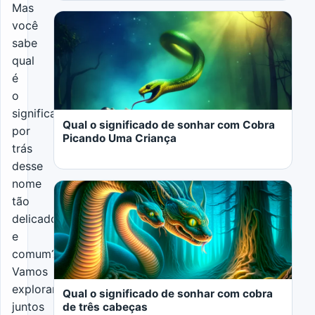
Mas
você
sabe
qual
é
LER MAIS
o
significado
Qual o significado de sonhar com Cobra
por
Picando Uma Criança
trás
desse
nome
tão
delicado
e
LER MAIS
comum?
Vamos
explorar
Qual o significado de sonhar com cobra
juntos
de três cabeças