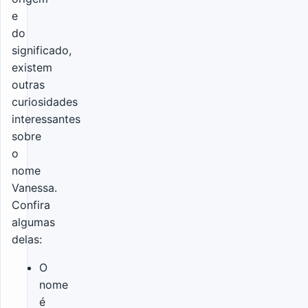
e
do
significado,
existem
outras
curiosidades
interessantes
sobre
o
nome
Vanessa.
Confira
algumas
delas:
O
nome
é