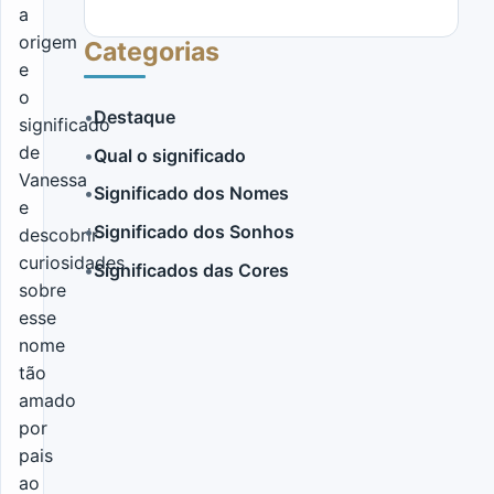
a
origem
Categorias
e
o
•
Destaque
significado
de
•
Qual o significado
LER MAIS
Vanessa
•
Significado dos Nomes
e
•
Significado dos Sonhos
descobrir
curiosidades
•
Significados das Cores
sobre
esse
nome
tão
amado
por
pais
ao