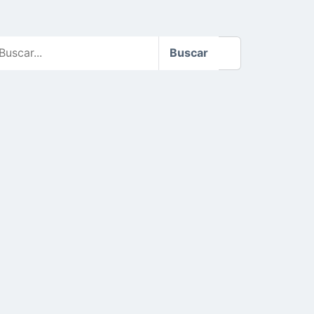
scar
Buscar
o
te