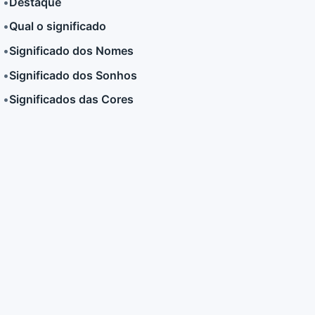
•
Destaque
•
Qual o significado
LER MAIS
LER MAIS
•
Significado dos Nomes
•
Significado dos Sonhos
•
Significados das Cores