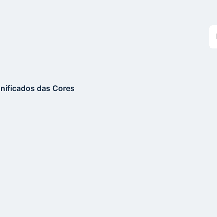
Bu
n
si
gnificados das Cores