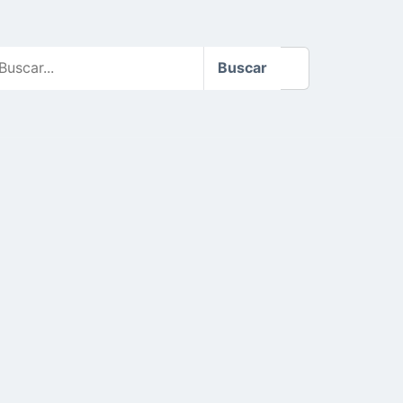
scar
Buscar
o
te