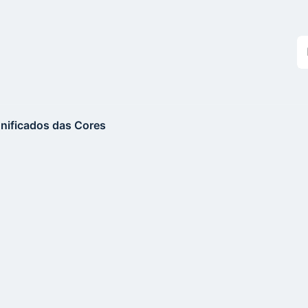
Bu
n
si
gnificados das Cores