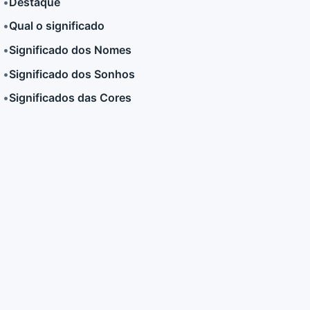
•
Destaque
•
Qual o significado
LER MAIS
LER MAIS
•
Significado dos Nomes
•
Significado dos Sonhos
•
Significados das Cores