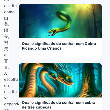
escrita,
como
由
美,
LER MAIS
陽
美,
裕
Qual o significado de sonhar com Cobra
Picando Uma Criança
美
e
百
合.
A
escolha
da
LER MAIS
escrita
vai
Qual o significado de sonhar com cobra
depender
de três cabeças