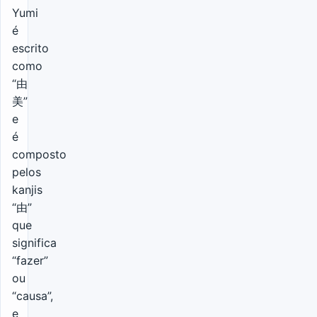
Yumi
é
escrito
como
“由
美”
e
é
composto
pelos
kanjis
“由”
que
significa
“fazer”
ou
“causa”,
e