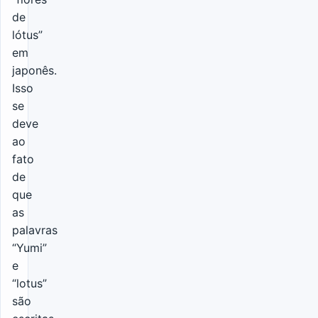
de
lótus”
em
japonês.
Isso
se
deve
ao
fato
de
que
as
palavras
“Yumi”
e
“lotus”
são