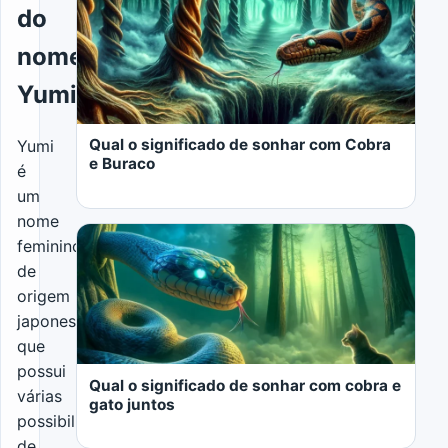
do
nome
Yumi
Qual o significado de sonhar com Cobra
Yumi
e Buraco
é
um
nome
feminino
de
origem
japonesa
LER MAIS
que
possui
Qual o significado de sonhar com cobra e
várias
gato juntos
possibilidades
de