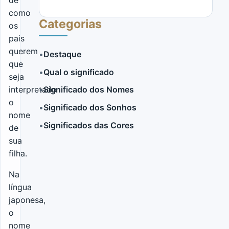
de
como
Categorias
os
pais
querem
•
Destaque
que
•
Qual o significado
seja
LER MAIS
interpretado
•
Significado dos Nomes
o
•
Significado dos Sonhos
nome
•
Significados das Cores
de
sua
filha.
Na
língua
japonesa,
o
nome