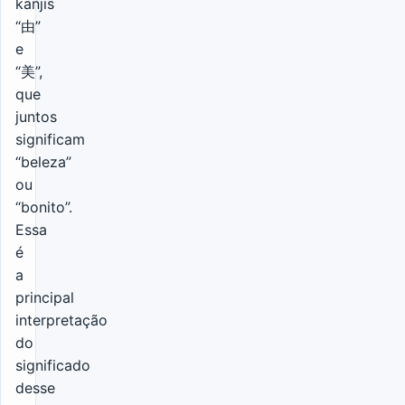
kanjis
“由”
e
“美”,
que
juntos
significam
“beleza”
ou
“bonito”.
Essa
é
a
principal
interpretação
do
significado
desse