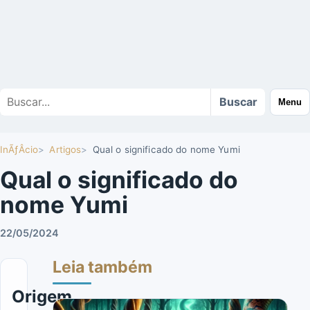
Buscar
Buscar
Menu
no
site
InÃƒÂ­cio
Artigos
Qual o significado do nome Yumi
Qual o significado do
nome Yumi
22/05/2024
Leia também
Origem