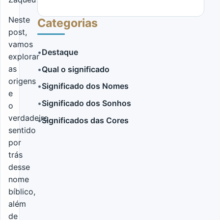
Neste
Categorias
post,
vamos
•
Destaque
explorar
as
•
Qual o significado
LER MAIS
origens
•
Significado dos Nomes
e
•
Significado dos Sonhos
o
verdadeiro
•
Significados das Cores
sentido
por
trás
desse
nome
bíblico,
além
de