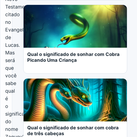
Testamento,
citado
no
Evangelho
LER MAIS
de
Lucas.
Mas
Qual o significado de sonhar com Cobra
Picando Uma Criança
será
que
você
sabe
qual
é
o
LER MAIS
significado
do
Qual o significado de sonhar com cobra
nome
de três cabeças
Zaqueu?