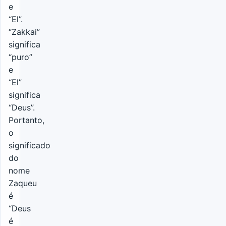
e
“El”.
“Zakkai”
significa
“puro”
e
“El”
significa
“Deus”.
Portanto,
o
significado
do
nome
Zaqueu
é
“Deus
é