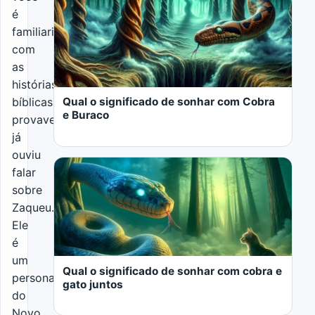
é
familiarizado
com
as
histórias
Qual o significado de sonhar com Cobra
bíblicas,
e Buraco
provavelmente
já
ouviu
falar
sobre
Zaqueu.
Ele
LER MAIS
é
um
Qual o significado de sonhar com cobra e
personagem
gato juntos
do
Novo