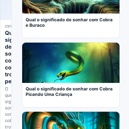
Qual o significado de sonhar com Cobra
e Buraco
23/05/2024
Qual
significado
de
sonhar
com
cobra
LER MAIS
trocando
pele
Qual o significado de sonhar com Cobra
O
Picando Uma Criança
que
significa
sonhar
com
cobra
trocando