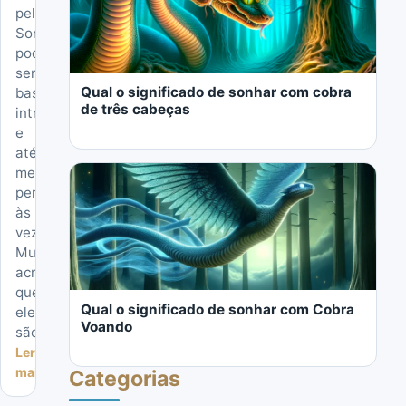
pele?
Sonhos
LER MAIS
podem
ser
Qual o significado de sonhar com cobra
bastante
de três cabeças
intrigantes
e
até
mesmo
perturbadores
às
vezes.
Muitos
LER MAIS
acreditam
que
Qual o significado de sonhar com Cobra
eles
Voando
são...
Ler
mais
Categorias