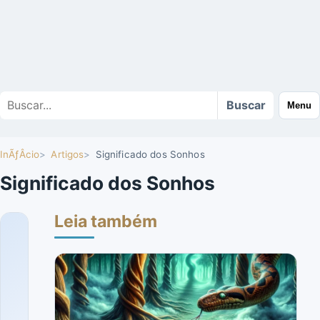
Buscar
Buscar
Menu
no
site
InÃƒÂ­cio
Artigos
Significado dos Sonhos
Significado dos Sonhos
Leia também