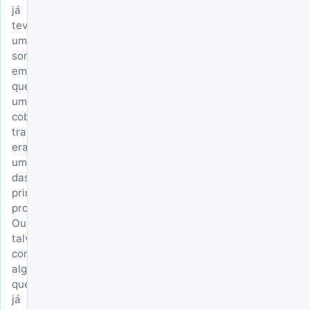
já
teve
um
sonho
em
que
uma
cobra
transparente
era
uma
das
principais
protagonistas?
Ou
talvez
conheça
alguém
que
já