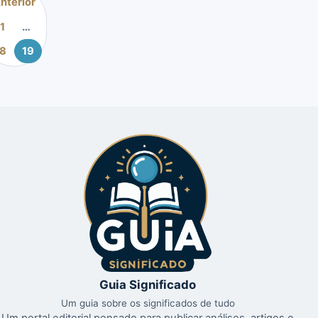
nterior
de
1
…
posts
18
19
Guia Significado
Um guia sobre os significados de tudo