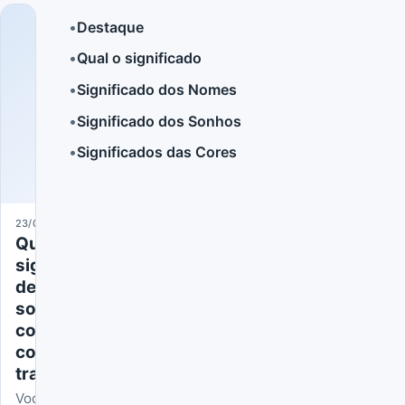
•
Destaque
•
Qual o significado
LER MAIS
•
Significado dos Nomes
•
Significado dos Sonhos
•
Significados das Cores
23/05/2024
Qual
significado
de
sonhar
com
cobra
transparente
Você