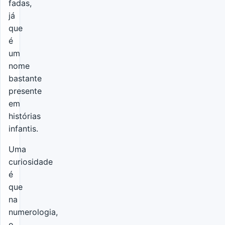
fadas,
já
que
é
um
nome
bastante
presente
em
histórias
infantis.
Uma
curiosidade
é
que
na
numerologia,
o