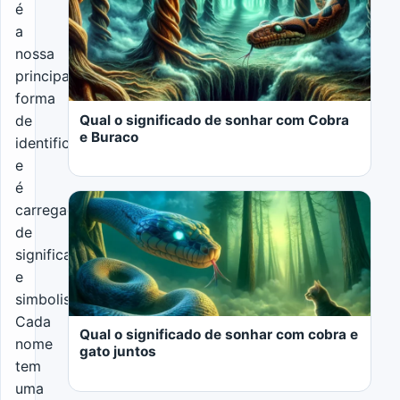
é
a
nossa
principal
forma
Qual o significado de sonhar com Cobra
de
e Buraco
identificação
e
é
carregado
de
significados
e
LER MAIS
simbolismos.
Cada
Qual o significado de sonhar com cobra e
nome
gato juntos
tem
uma