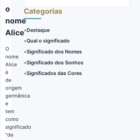
o
Categorias
nome
•
Destaque
Alice
•
Qual o significado
LER MAIS
O
•
Significado dos Nomes
nome
•
Significado dos Sonhos
Alice
é
•
Significados das Cores
de
origem
germânica
e
tem
como
significado
“de