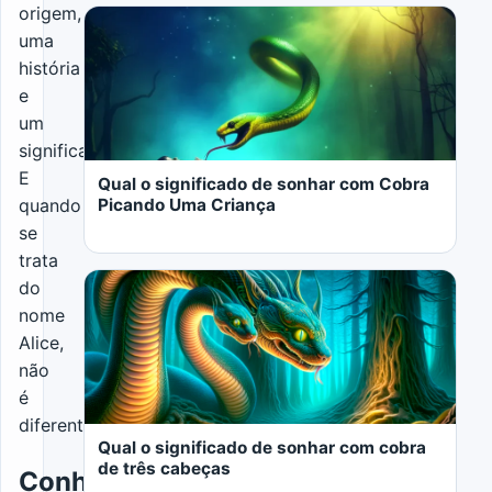
origem,
uma
história
e
LER MAIS
um
significado.
E
Qual o significado de sonhar com Cobra
Picando Uma Criança
quando
se
trata
do
nome
Alice,
não
LER MAIS
é
diferente.
Qual o significado de sonhar com cobra
de três cabeças
Conhecendo