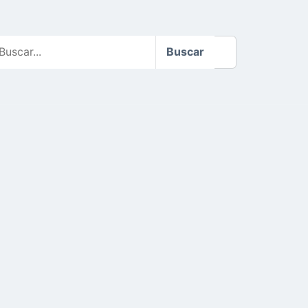
scar
Buscar
o
te