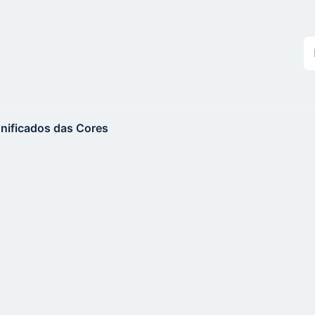
Bu
n
si
gnificados das Cores