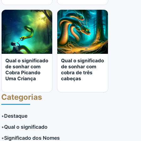
LER MAIS
LER MAIS
Qual o significado
Qual o significado
de sonhar com
de sonhar com
Cobra Picando
cobra de três
Uma Criança
cabeças
Categorias
•
Destaque
•
Qual o significado
LER MAIS
LER MAIS
•
Significado dos Nomes