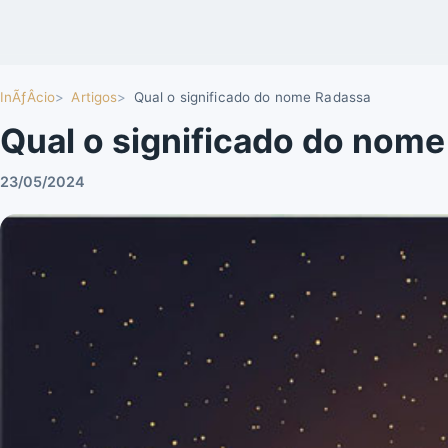
InÃƒÂ­cio
Artigos
Qual o significado do nome Radassa
Qual o significado do nom
23/05/2024