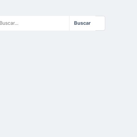
scar
Buscar
o
te