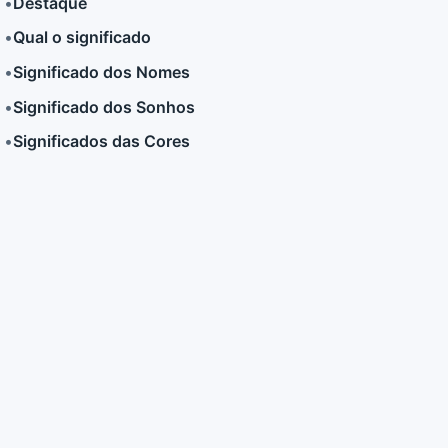
•
Destaque
•
Qual o significado
LER MAIS
LER MAIS
•
Significado dos Nomes
•
Significado dos Sonhos
•
Significados das Cores