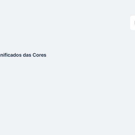
Bu
n
si
gnificados das Cores