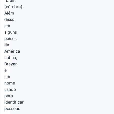
“brain”
(cérebro).
Além
disso,
em
alguns
países
da
América
Latina,
Brayan
é
um
nome
usado
para
identificar
pessoas