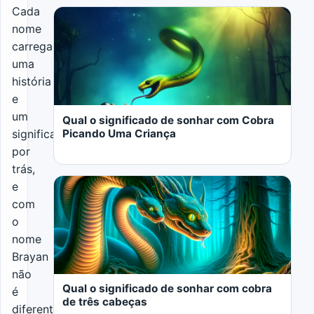
Cada
nome
carrega
uma
LER MAIS
história
e
um
Qual o significado de sonhar com Cobra
Picando Uma Criança
significado
por
trás,
e
com
o
nome
LER MAIS
Brayan
não
Qual o significado de sonhar com cobra
é
de três cabeças
diferente.