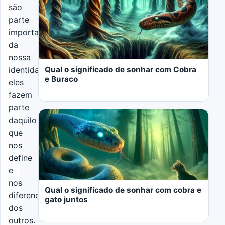
são
parte
importante
da
nossa
Qual o significado de sonhar com Cobra
identidade,
e Buraco
eles
fazem
parte
daquilo
que
nos
define
LER MAIS
e
nos
Qual o significado de sonhar com cobra e
diferencia
gato juntos
dos
outros.