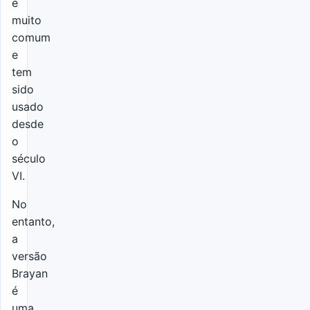
é
muito
comum
e
tem
sido
usado
desde
o
século
VI.
No
entanto,
a
versão
Brayan
é
uma