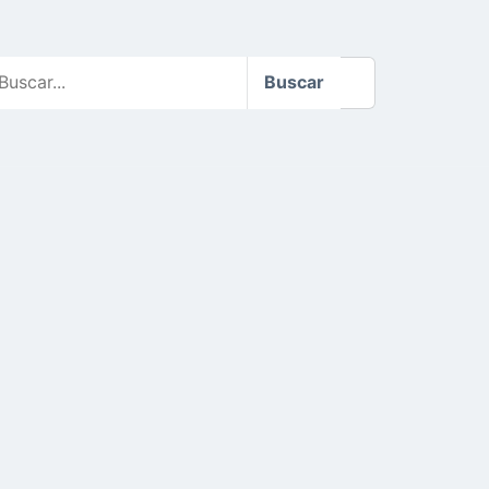
scar
Buscar
o
te