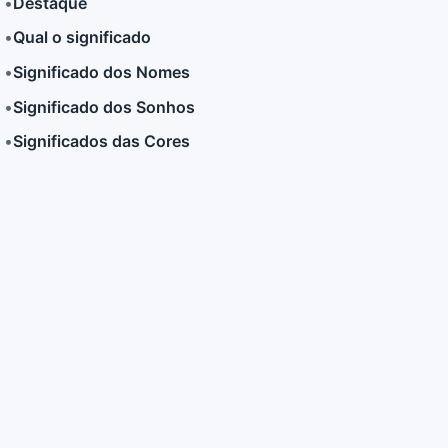
•
Destaque
•
Qual o significado
LER MAIS
LER MAIS
•
Significado dos Nomes
•
Significado dos Sonhos
•
Significados das Cores