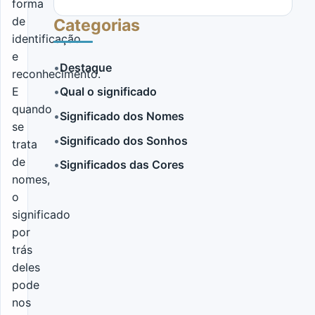
forma
de
Categorias
identificação
e
•
Destaque
reconhecimento.
E
•
Qual o significado
LER MAIS
quando
•
Significado dos Nomes
se
•
Significado dos Sonhos
trata
de
•
Significados das Cores
nomes,
o
significado
por
trás
deles
pode
nos