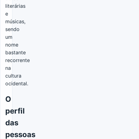
literárias
e
músicas,
sendo
um
nome
bastante
recorrente
na
cultura
ocidental.
O
perfil
das
pessoas