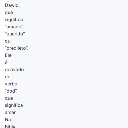
Dawid,
que
significa
“amado”,
“querido”
ou
“predileto”.
Ele
é
derivado
do
verbo
“dod”,
que
significa
amar.
Na
Bíblia,