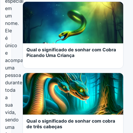
especial
em
um
nome.
Ele
LER MAIS
é
único
Qual o significado de sonhar com Cobra
e
Picando Uma Criança
acompanha
uma
pessoa
durante
toda
a
LER MAIS
sua
vida,
sendo
Qual o significado de sonhar com cobra
de três cabeças
uma