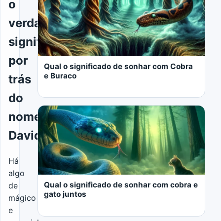
o
verdadeiro
significado
por
Qual o significado de sonhar com Cobra
e Buraco
trás
do
nome
David
LER MAIS
Há
algo
Qual o significado de sonhar com cobra e
de
gato juntos
mágico
e