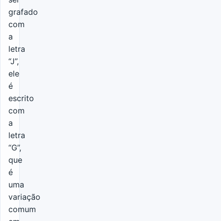
grafado
com
a
letra
“J”,
ele
é
escrito
com
a
letra
“G”,
que
é
uma
variação
comum