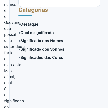
nomes
Categorias
é
o
Geovane,
•
Destaque
que
•
Qual o significado
possui
LER MAIS
uma
•
Significado dos Nomes
sonoridade
•
Significado dos Sonhos
forte
•
Significados das Cores
e
marcante.
Mas
afinal,
qual
é
o
significado
do