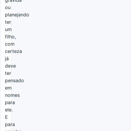
grávida
ou
planejando
ter
um
filho,
com
certeza
já
deve
ter
pensado
em
nomes
para
ele.
E
para