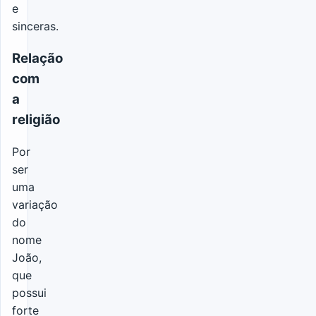
e
sinceras.
Relação
com
a
religião
Por
ser
uma
variação
do
nome
João,
que
possui
forte