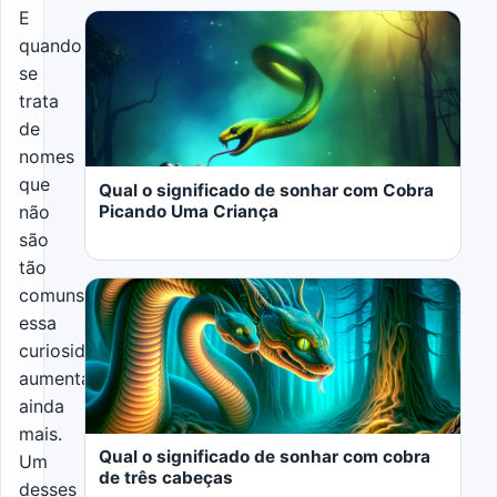
E
quando
se
trata
LER MAIS
de
nomes
que
Qual o significado de sonhar com Cobra
Picando Uma Criança
não
são
tão
comuns,
essa
curiosidade
aumenta
LER MAIS
ainda
mais.
Qual o significado de sonhar com cobra
Um
de três cabeças
desses