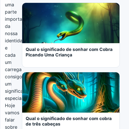
uma
parte
importante
da
LER MAIS
nossa
identidade
e
Qual o significado de sonhar com Cobra
Picando Uma Criança
cada
um
carrega
consigo
um
significado
especial.
LER MAIS
Hoje
vamos
Qual o significado de sonhar com cobra
falar
de três cabeças
sobre