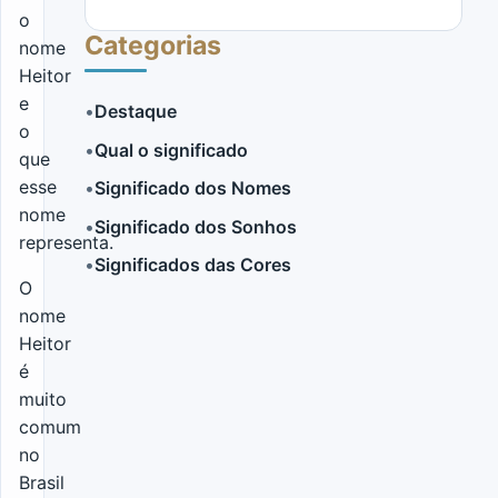
o
Categorias
nome
Heitor
e
•
Destaque
o
•
Qual o significado
que
LER MAIS
esse
•
Significado dos Nomes
nome
•
Significado dos Sonhos
representa.
•
Significados das Cores
O
nome
Heitor
é
muito
comum
no
Brasil