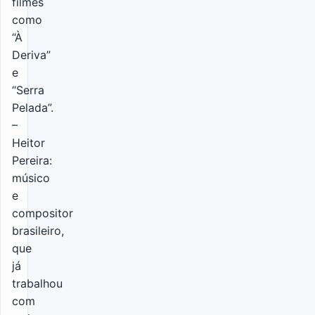
filmes
como
“À
Deriva”
e
“Serra
Pelada”.
–
Heitor
Pereira:
músico
e
compositor
brasileiro,
que
já
trabalhou
com