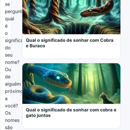
se
perguntou
qual
é
o
Qual o significado de sonhar com Cobra
significado
e Buraco
do
seu
nome?
Ou
de
alguém
próximo
LER MAIS
a
você?
Qual o significado de sonhar com cobra e
Os
gato juntos
nomes
são