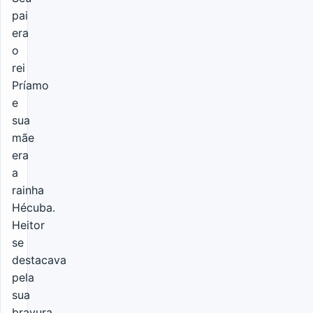
pai
era
o
rei
Príamo
e
sua
mãe
era
a
rainha
Hécuba.
Heitor
se
destacava
pela
sua
bravura