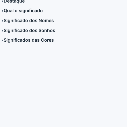
•
Destaque
•
Qual o significado
LER MAIS
LER MAIS
•
Significado dos Nomes
•
Significado dos Sonhos
•
Significados das Cores