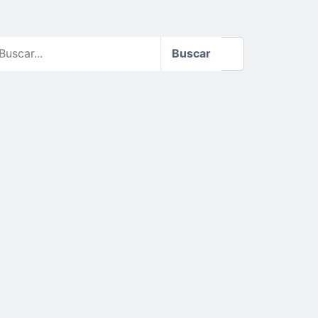
scar
Buscar
o
te