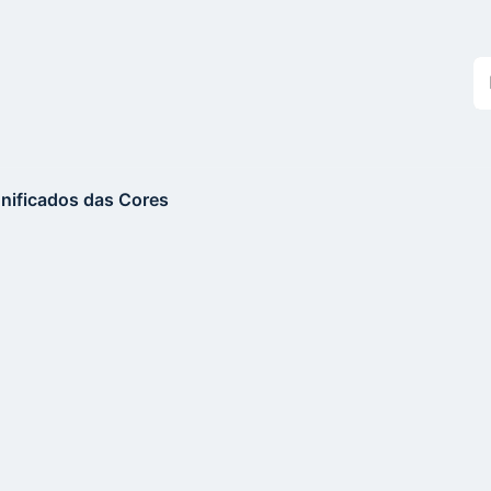
Bu
n
si
gnificados das Cores