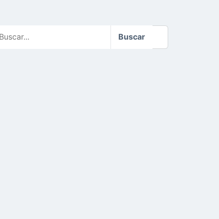
scar
Buscar
o
te