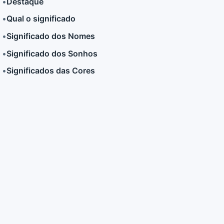
•
Destaque
•
Qual o significado
LER MAIS
LER MAIS
•
Significado dos Nomes
•
Significado dos Sonhos
•
Significados das Cores