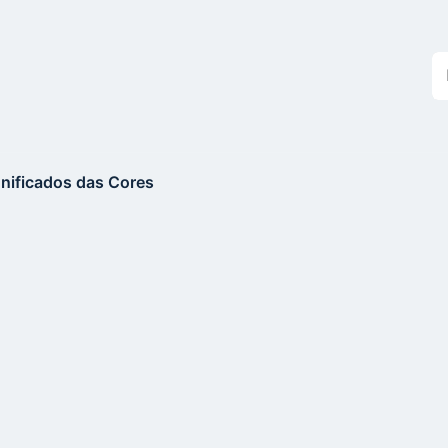
Bu
n
si
gnificados das Cores