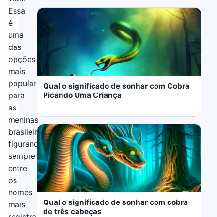
Essa
é
uma
das
LER MAIS
opções
mais
populares
Qual o significado de sonhar com Cobra
Picando Uma Criança
para
as
meninas
brasileiras,
figurando
sempre
entre
LER MAIS
os
nomes
Qual o significado de sonhar com cobra
mais
de três cabeças
registrados