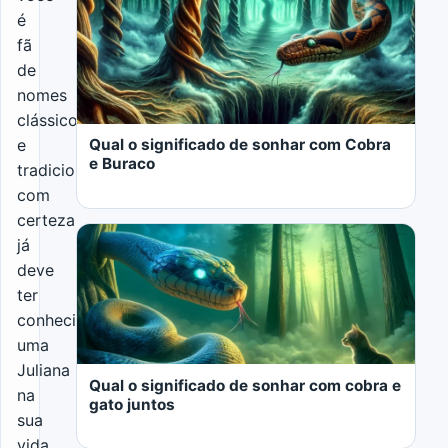
é
fã
de
nomes
clássicos
Qual o significado de sonhar com Cobra
e
e Buraco
tradicionais,
com
certeza
já
deve
ter
conhecido
LER MAIS
uma
Juliana
Qual o significado de sonhar com cobra e
na
gato juntos
sua
vida.